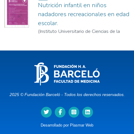
Nutrición infantil en niños
nadadores recreacionales en edad
escolar.
(
Instituto Universitario de Ciencias de la
Salud – Fundación Barceló
)
Capchian, Ariana
Sofía
;
López Alonso, Magalí
;
Tomasini,
Sandra Verónica
2025 © Fundación Barceló - Todos los derechos reservados.
Desarrollado por
Plasmar Web