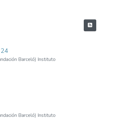
024
Fundación Barceló
)
Instituto
. A. Barceló - Sede Santo Tomé
Fundación Barceló
)
Instituto
H. A. Barcelo - Sede La Rioja