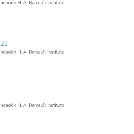
Fundación H. A. Barceló
)
Instituto
 H. A. Barcelo - Sede Buenos Aires
022
Fundación H. A. Barceló
)
Instituto
. A. Barceló - Sede Santo Tomé
Fundación H. A. Barceló
)
Instituto
H. A. Barcelo - Sede La Rioja