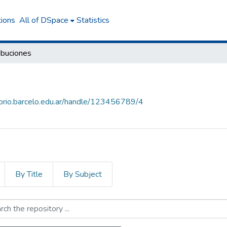
tions
All of DSpace
Statistics
ibuciones
itorio.barcelo.edu.ar/handle/123456789/4
By Title
By Subject