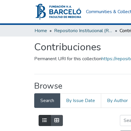
Communities & Collec
Home
Repositorio Institucional (RI) del Instituto Universitario de Ciencias de la Salud Fundación H. A. Barceló
Contr
Contribuciones
Permanent URI for this collection
https://repos
Browse
Search
By Issue Date
By Author