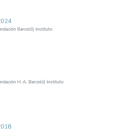
 2024
Fundación Barceló
)
Instituto
 H. A. Barcelo - Sede Buenos Aires
Fundación H. A. Barceló
)
Instituto
H. A. Barcelo - Sede La Rioja
 2018