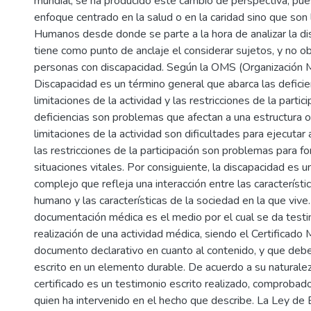
mundial, se ha producido este cambio de perspectiva, pue
enfoque centrado en la salud o en la caridad sino que son
Humanos desde donde se parte a la hora de analizar la di
tiene como punto de anclaje el considerar sujetos, y no ob
personas con discapacidad. Según la OMS (Organización Mu
Discapacidad es un término general que abarca las deficien
limitaciones de la actividad y las restricciones de la partic
deficiencias son problemas que afectan a una estructura o 
limitaciones de la actividad son dificultades para ejecutar 
las restricciones de la participación son problemas para f
situaciones vitales. Por consiguiente, la discapacidad es
complejo que refleja una interacción entre las característ
humano y las características de la sociedad en la que vive.
documentación médica es el medio por el cual se da testi
realización de una actividad médica, siendo el Certificado
documento declarativo en cuanto al contenido, y que deb
escrito en un elemento durable. De acuerdo a su naturaleza
certificado es un testimonio escrito realizado, comprobad
quien ha intervenido en el hecho que describe. La Ley de E