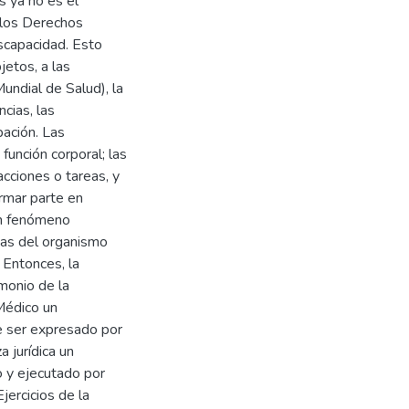
s ya no es el
 los Derechos
scapacidad. Esto
jetos, a las
ndial de Salud), la
cias, las
ipación. Las
función corporal; las
acciones o tareas, y
ormar parte en
 un fenómeno
icas del organismo
 Entonces, la
monio de la
 Médico un
e ser expresado por
 jurídica un
o y ejecutado por
jercicios de la