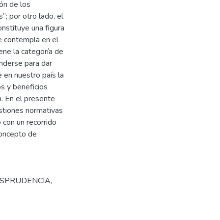
ón de los
; por otro lado, el
onstituye una figura
e contempla en el
iene la categoría de
enderse para dar
 en nuestro país la
os y beneficios
n. En el presente
estiones normativas
 con un recorrido
concepto de
ISPRUDENCIA
,