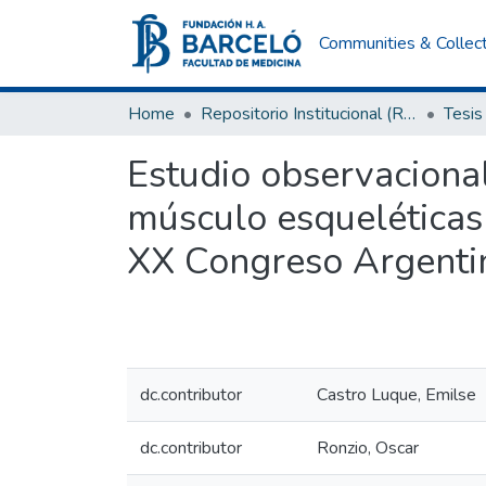
Communities & Collec
Home
Repositorio Institucional (RI) del Instituto Universitario de Ciencias de la Salud Fundación H. A. Barceló
Tesis
Estudio observacional
músculo esqueléticas 
XX Congreso Argentin
dc.contributor
Castro Luque, Emilse
dc.contributor
Ronzio, Oscar