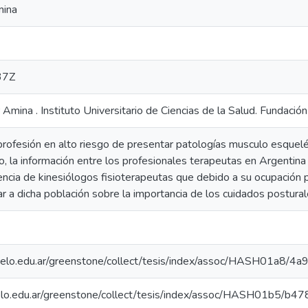
mina
37Z
ir Amina . Instituto Universitario de Ciencias de la Salud. Fundació
 profesión en alto riesgo de presentar patologías musculo esquelé
o, la información entre los profesionales terapeutas en Argentina 
dencia de kinesiólogos fisioterapeutas que debido a su ocupación
ar a dicha población sobre la importancia de los cuidados postura
arcelo.edu.ar/greenstone/collect/tesis/index/assoc/HASH01a8/4a
rcelo.edu.ar/greenstone/collect/tesis/index/assoc/HASH01b5/b47