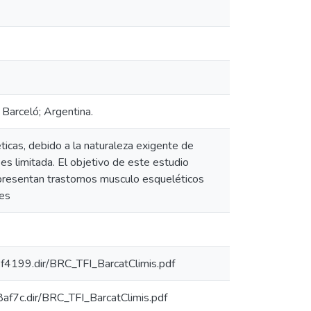
n Barceló; Argentina.
ticas, debido a la naturaleza exigente de
es limitada. El objetivo de este estudio
 presentan trastornos musculo esqueléticos
les
9f4199.dir/BRC_TFI_BarcatClimis.pdf
8af7c.dir/BRC_TFI_BarcatClimis.pdf