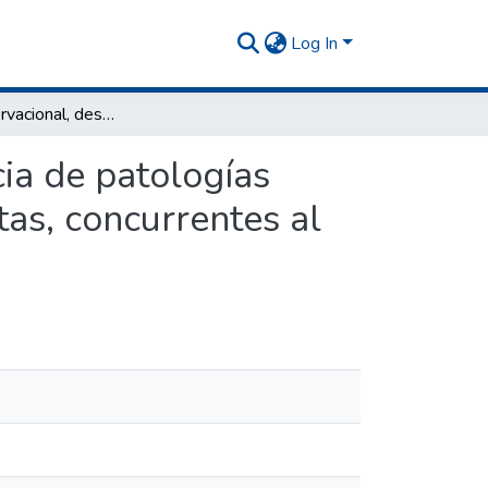
Log In
Estudio observacional, descriptivo sobre la presencia de patologías músculo esqueléticas en Kinesiólogos Fisioterapeutas, concurrentes al XX Congreso Argentino de Kinesiología 2013
cia de patologías
as, concurrentes al