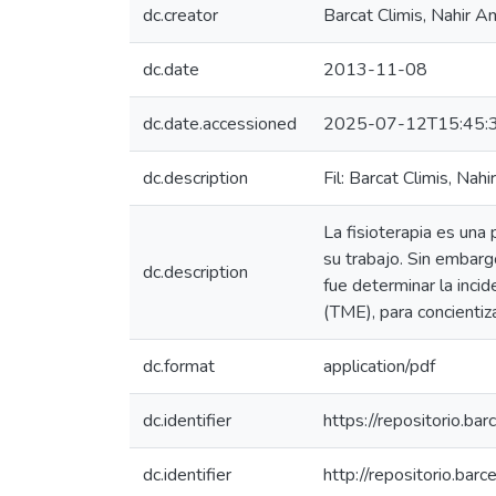
dc.creator
Barcat Climis, Nahir A
dc.date
2013-11-08
dc.date.accessioned
2025-07-12T15:45:
dc.description
Fil: Barcat Climis, Nah
La fisioterapia es una
su trabajo. Sin embarg
dc.description
fue determinar la inci
(TME), para concientiz
dc.format
application/pdf
dc.identifier
https://repositorio.b
dc.identifier
http://repositorio.ba