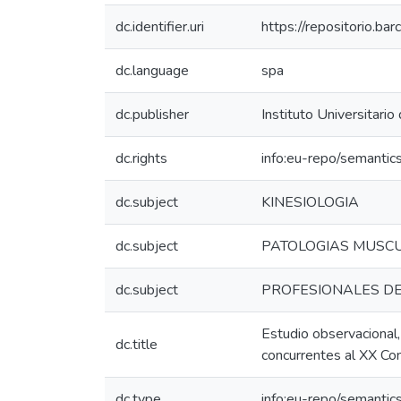
dc.identifier.uri
https://repositorio.b
dc.language
spa
dc.publisher
Instituto Universitario
dc.rights
info:eu-repo/semanti
dc.subject
KINESIOLOGIA
dc.subject
PATOLOGIAS MUSCU
dc.subject
PROFESIONALES DE
Estudio observacional,
dc.title
concurrentes al XX Co
dc.type
info:eu-repo/semantic