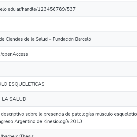
arcelo.edu.ar/handle/123456789/537
 de Ciencias de la Salud – Fundación Barceló
cs/openAccess
LO ESQUELETICAS
 LA SALUD
 descriptivo sobre la presencia de patologías músculo esquelétic
ngreso Argentino de Kinesiología 2013
s/bachelorThesis