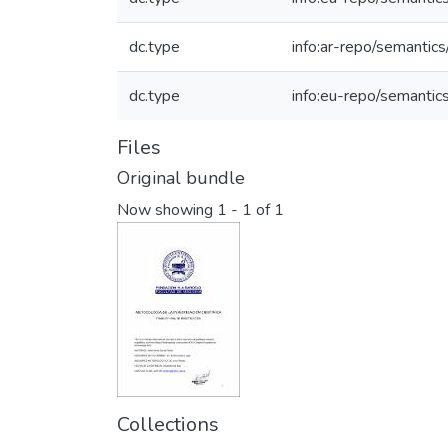
dc.type
info:ar-repo/semantics
dc.type
info:eu-repo/semantic
Files
Original bundle
Now showing
1 - 1 of 1
Collections