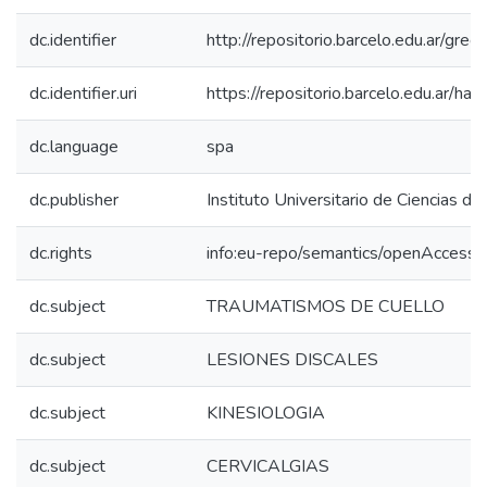
dc.identifier
http://repositorio.barcelo.edu.ar/gr
dc.identifier.uri
https://repositorio.barcelo.edu.ar/
dc.language
spa
dc.publisher
Instituto Universitario de Ciencias de
dc.rights
info:eu-repo/semantics/openAccess
dc.subject
TRAUMATISMOS DE CUELLO
dc.subject
LESIONES DISCALES
dc.subject
KINESIOLOGIA
dc.subject
CERVICALGIAS