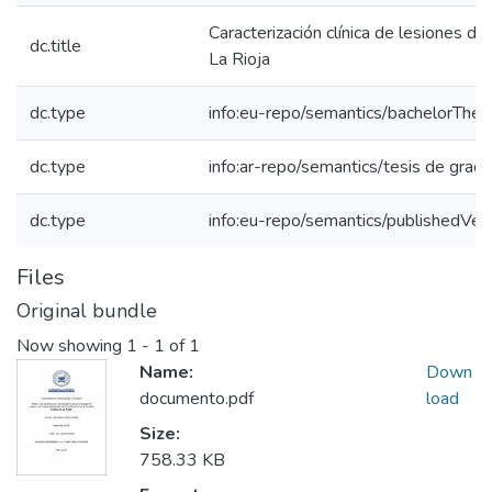
Caracterización clínica de lesiones di
dc.title
La Rioja
dc.type
info:eu-repo/semantics/bachelorThes
dc.type
info:ar-repo/semantics/tesis de grad
dc.type
info:eu-repo/semantics/publishedVer
Files
Original bundle
Now showing
1 - 1 of 1
Name:
Down
documento.pdf
load
Size:
758.33 KB