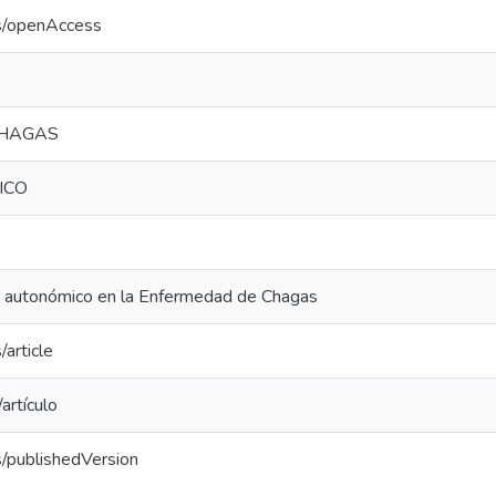
cs/openAccess
CHAGAS
ICO
a autonómico en la Enfermedad de Chagas
/article
artículo
s/publishedVersion