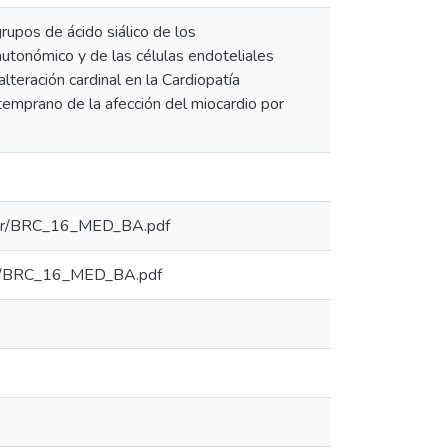
upos de ácido siálico de los
autonómico y de las células endoteliales
lteración cardinal en la Cardiopatía
temprano de la afección del miocardio por
7f.dir/BRC_16_MED_BA.pdf
.dir/BRC_16_MED_BA.pdf