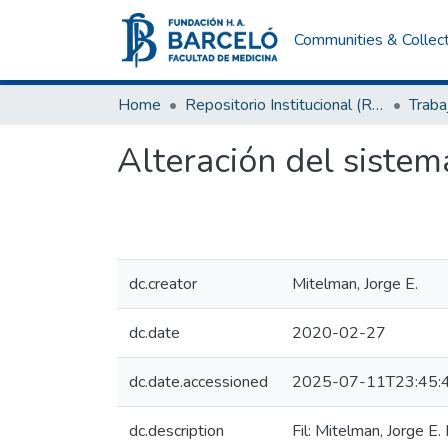
Communities & Collec
Home
Repositorio Institucional (RI) del Instituto Universitario de Ciencias de la Salud Fundación H. A. Barceló
Traba
Alteración del siste
dc.creator
Mitelman, Jorge E.
dc.date
2020-02-27
dc.date.accessioned
2025-07-11T23:45:
dc.description
Fil: Mitelman, Jorge E.