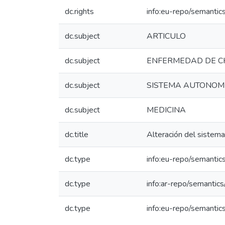
dc.rights
info:eu-repo/semanti
dc.subject
ARTICULO
dc.subject
ENFERMEDAD DE 
dc.subject
SISTEMA AUTONOM
dc.subject
MEDICINA
dc.title
Alteración del sistem
dc.type
info:eu-repo/semantics
dc.type
info:ar-repo/semantics/
dc.type
info:eu-repo/semantic