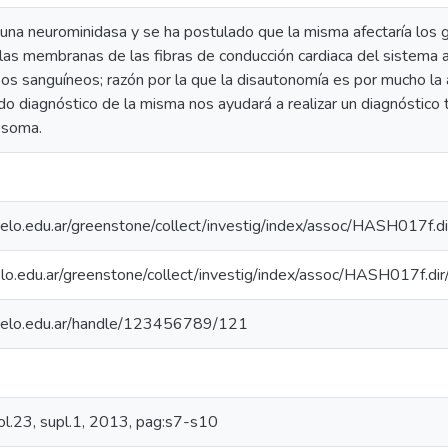
na neurominidasa y se ha postulado que la misma afectaría los gr
 las membranas de las fibras de conducción cardiaca del sistema 
sos sanguíneos; razón por la que la disautonomía es por mucho la a
do diagnóstico de la misma nos ayudará a realizar un diagnóstico 
nosoma.
arcelo.edu.ar/greenstone/collect/investig/index/assoc/HASH01
rcelo.edu.ar/greenstone/collect/investig/index/assoc/HASH017f
arcelo.edu.ar/handle/123456789/121
l.23, supl.1, 2013, pag:s7-s10