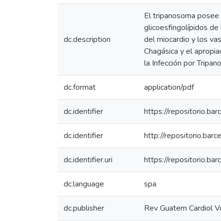
El tripanosoma posee u
glicoesfingolípidos de
dc.description
del miocardio y los va
Chagásica y el apropia
la Infección por Tripa
dc.format
application/pdf
dc.identifier
https://repositorio.b
dc.identifier
http://repositorio.ba
dc.identifier.uri
https://repositorio.b
dc.language
spa
dc.publisher
Rev Guatem Cardiol Vo