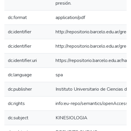
presión.
dc.format
application/pdf
dc.identifier
http://repositorio.barcelo.edu.a
dc.identifier
http://repositorio.barcelo.edu.ar/g
dc.identifier.uri
https://repositorio.barcelo.edu.ar/
dc.language
spa
dc.publisher
Instituto Universitario de Ciencias de
dc.rights
info:eu-repo/semantics/openAccess
dc.subject
KINESIOLOGIA