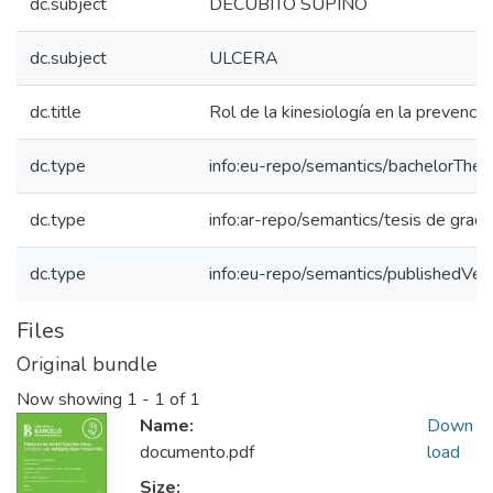
dc.subject
DECUBITO SUPINO
dc.subject
ULCERA
dc.title
Rol de la kinesiología en la prevenció
dc.type
info:eu-repo/semantics/bachelorThes
dc.type
info:ar-repo/semantics/tesis de grad
dc.type
info:eu-repo/semantics/publishedVer
Files
Original bundle
Now showing
1 - 1 of 1
Name:
Down
documento.pdf
load
Size: