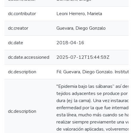
dc.contributor
Leoni Herrero, Mariela
dc.creator
Guevara, Diego Gonzalo
dc.date
2018-04-16
dc.date.accessioned
2025-07-12T15:44:59Z
dc.description
Fil: Guevara, Diego Gonzalo. Instituto
"Epidemia bajo las sábanas” así desc
tejidos adyacentes se produce por la 
dura (ej: la cama). Una vez instaurada
enfermedad por la que fue internado.
dc.description
esta línea, mucho más cuando se ha 
realizar siempre previamente una valo
de valoración aplicadas, volveremos a