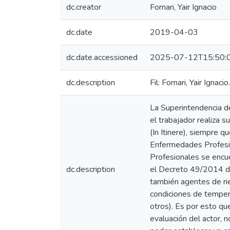
dc.creator
Fornari, Yair Ignacio
dc.date
2019-04-03
dc.date.accessioned
2025-07-12T15:50:
dc.description
Fil: Fornari, Yair Ignac
La Superintendencia de
el trabajador realiza s
(In Itinere), siempre 
Enfermedades Profesio
Profesionales se encu
dc.description
el Decreto 49/2014 don
también agentes de ri
condiciones de temperat
otros). Es por esto qu
evaluación del actor, 