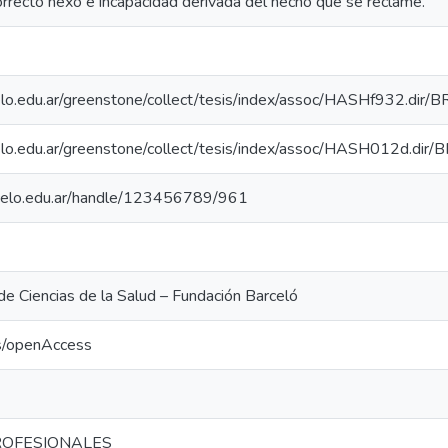
rrecto nexo e incapacidad derivada del hecho que se reclame.
arcelo.edu.ar/greenstone/collect/tesis/index/assoc/HASHf932.d
rcelo.edu.ar/greenstone/collect/tesis/index/assoc/HASH012d.dir/B
arcelo.edu.ar/handle/123456789/961
 de Ciencias de la Salud – Fundación Barceló
cs/openAccess
OFESIONALES