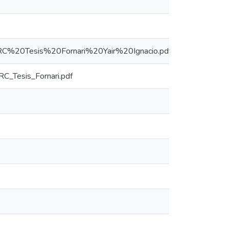
ir/BRC%20Tesis%20Fornari%20Yair%20Ignacio.pdf
RC_Tesis_Fornari.pdf