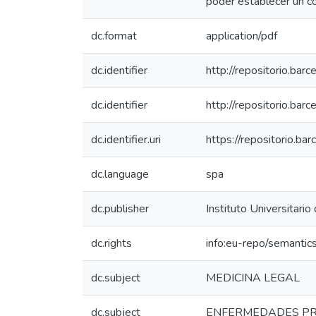
poder establecer un co
dc.format
application/pdf
dc.identifier
http://repositorio.b
dc.identifier
http://repositorio.ba
dc.identifier.uri
https://repositorio.b
dc.language
spa
dc.publisher
Instituto Universitario
dc.rights
info:eu-repo/semanti
dc.subject
MEDICINA LEGAL
dc.subject
ENFERMEDADES PR