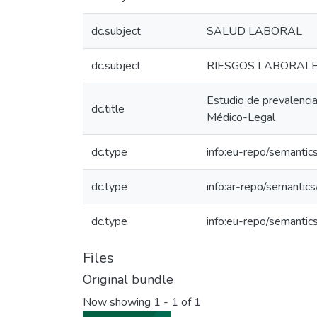
dc.subject
SALUD LABORAL
dc.subject
RIESGOS LABORAL
Estudio de prevalenci
dc.title
Médico-Legal
dc.type
info:eu-repo/semantic
dc.type
info:ar-repo/semantics
dc.type
info:eu-repo/semantic
Files
Original bundle
Now showing
1 - 1 of 1