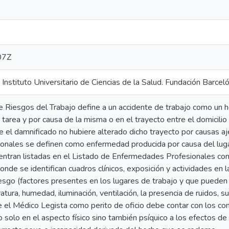
07Z
io. Instituto Universitario de Ciencias de la Salud. Fundación Barcel
 Riesgos del Trabajo define a un accidente de trabajo como un he
u tarea y por causa de la misma o en el trayecto entre el domicilio
que el damnificado no hubiere alterado dicho trayecto por causas a
nales se definen como enfermedad producida por causa del luga
entran listadas en el Listado de Enfermedades Profesionales co
de se identifican cuadros clínicos, exposición y actividades en
esgo (factores presentes en los lugares de trabajo y que pueden
ura, humedad, iluminación, ventilación, la presencia de ruidos, su
e el Médico Legista como perito de oficio debe contar con los co
no solo en el aspecto físico sino también psíquico a los efectos d