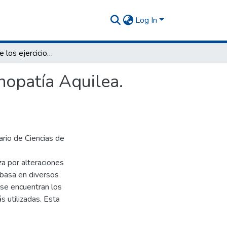
Log In
Efectividad de los ejercicios excéntricos en la tendinopatía Aquilea. Revisión bibliográfica sistemática
inopatía Aquilea.
ario de Ciencias de
za por alteraciones
 basa en diversos
s se encuentran los
s utilizadas. Esta