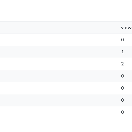
view
0
1
2
0
0
0
0