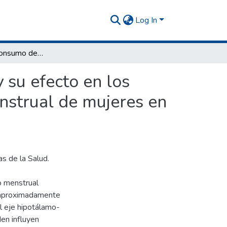
Log In
Evaluación del consumo de alimentos funcionales y su efecto en los signos y síntomas presentes durante el periodo menstrual de mujeres en edad fértil
 su efecto en los
nstrual de mujeres en
as de la Salud.
lo menstrual
a aproximadamente
l eje hipotálamo-
en influyen