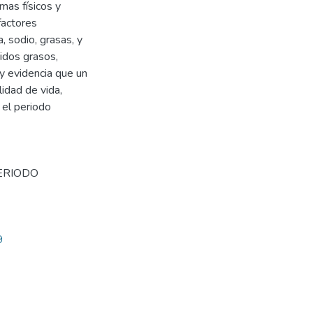
mas físicos y
factores
a, sodio, grasas, y
idos grasos,
ay evidencia que un
idad de vida,
 el periodo
ERIODO
9