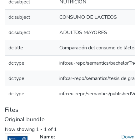
dc.subject
NUTRICION
dc.subject
CONSUMO DE LACTEOS
dc.subject
ADULTOS MAYORES
dc.title
Comparación del consumo de lácteos e
dc.type
info:eu-repo/semantics/bachelorThes
dc.type
info:ar-repo/semantics/tesis de grad
dc.type
info:eu-repo/semantics/publishedVer
Files
Original bundle
Now showing
1 - 1 of 1
Name:
Down