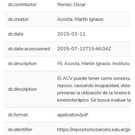
dc.contributor
Ronzio, Oscar
dc.creator
Acosta, Martín Ignacio
dc.date
2015-03-11
dc.date.accessioned
2025-07-12T15:46:04Z
dc.description
Fil: Acosta, Martin Ignacio. Instituto 
El ACV puede tener como consecuencia
reposo, causando incapacidad, dolor y
dc.description
primeras la utilización de la toxina 
kinesioterápico. Se busca evaluar la e
dc.format
application/pdf
dc.identifier
https://repositorio.barcelo.edu.ar/