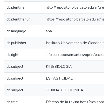
dc.identifier
http://repositorio.barcelo.edu.ar/g
dc.identifier.uri
https://repositorio.barcelo.edu.ar/
dc.language
spa
dc.publisher
Instituto Universitario de Ciencias de
dc.rights
info:eu-repo/semantics/openAccess
dc.subject
KINESIOLOGIA
dc.subject
ESPASTICIDAD
dc.subject
TOXINA BOTULINICA
dc.title
Efectos de la toxina botulínica sobre l