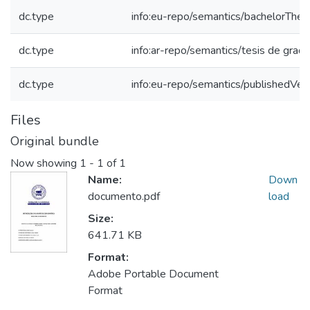
dc.type
info:eu-repo/semantics/bachelorThes
dc.type
info:ar-repo/semantics/tesis de grad
dc.type
info:eu-repo/semantics/publishedVer
Files
Original bundle
Now showing
1 - 1 of 1
Name:
Down
documento.pdf
load
Size:
641.71 KB
Format:
Adobe Portable Document
Format