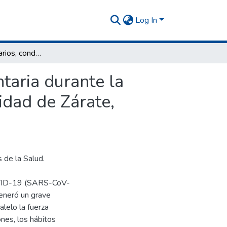
Log In
Hábitos alimentarios, conductas y seguridad alimentaria durante la pandemia del COVID-19 (SARS-COV-2) en la localidad de Zárate, Provincia De Buenos Aires, en el año 2020
taria durante la
dad de Zárate,
s de la Salud.
OVID-19 (SARS-CoV-
eneró un grave
lelo la fuerza
ones, los hábitos