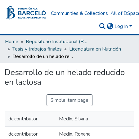
Communities & Collections
All of DSpac
Log In
Home
Repositorio Institucional (RI) del Instituto Universitario de Ciencias de la Salud Fundación H. A. Barceló
Tesis y trabajos finales
Licenciatura en Nutrición
Desarrollo de un helado reducido en lactosa
Desarrollo de un helado reducido
en lactosa
Simple item page
dc.contributor
Medín, Silvina
dc.contributor
Medin, Roxana