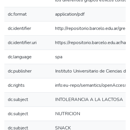
los diferentes grupos étnicos consti
dc.format
application/pdf
dc.identifier
http://repositorio.barcelo.edu.ar/g
dc.identifier.uri
https://repositorio.barcelo.edu.ar/
dc.language
spa
dc.publisher
Instituto Universitario de Ciencias de
dc.rights
info:eu-repo/semantics/openAccess
dc.subject
INTOLERANCIA A LA LACTOSA
dc.subject
NUTRICION
dc.subject
SNACK