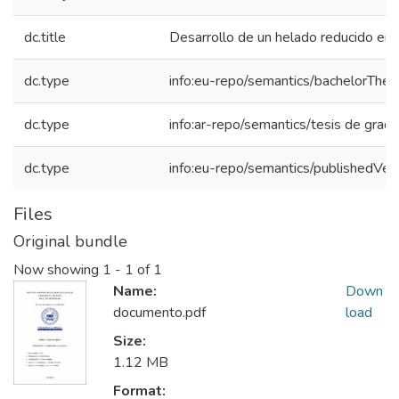
dc.title
Desarrollo de un helado reducido en 
dc.type
info:eu-repo/semantics/bachelorThes
dc.type
info:ar-repo/semantics/tesis de grad
dc.type
info:eu-repo/semantics/publishedVer
Files
Original bundle
Now showing
1 - 1 of 1
Name:
Down
documento.pdf
load
Size:
1.12 MB
Format: