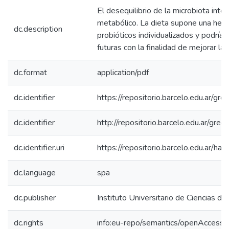
El desequilibrio de la microbiota inte
metabólico. La dieta supone una herr
dc.description
probióticos individualizados y podría
futuras con la finalidad de mejorar la
dc.format
application/pdf
dc.identifier
https://repositorio.barcelo.edu.ar
dc.identifier
http://repositorio.barcelo.edu.ar/g
dc.identifier.uri
https://repositorio.barcelo.edu.ar/
dc.language
spa
dc.publisher
Instituto Universitario de Ciencias de
dc.rights
info:eu-repo/semantics/openAccess