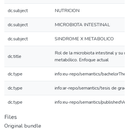
dc.subject
NUTRICION
dc.subject
MICROBIOTA INTESTINAL
dc.subject
SINDROME X METABOLICO
Rol de la microbiota intestinal y su 
dc.title
metabólico. Enfoque actual
dc.type
info:eu-repo/semantics/bachelorThes
dc.type
info:ar-repo/semantics/tesis de grad
dc.type
info:eu-repo/semantics/publishedVer
Files
Original bundle