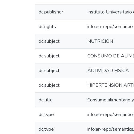
dc.publisher
Instituto Universitario
dc.rights
info:eu-repo/semanti
dc.subject
NUTRICION
dc.subject
CONSUMO DE ALIM
dc.subject
ACTIVIDAD FISICA
dc.subject
HIPERTENSION ART
dc.title
Consumo alimentario y a
dc.type
info:eu-repo/semantic
dc.type
info:ar-repo/semantics