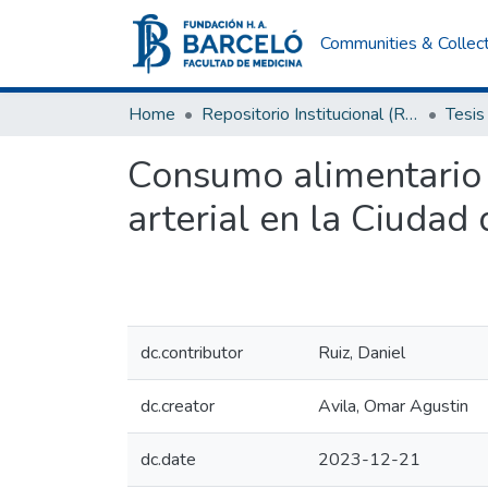
Communities & Collec
Home
Repositorio Institucional (RI) del Instituto Universitario de Ciencias de la Salud Fundación H. A. Barceló
Tesis
Consumo alimentario y
arterial en la Ciudad 
dc.contributor
Ruiz, Daniel
dc.creator
Avila, Omar Agustin
dc.date
2023-12-21