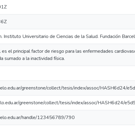
01Z
36Z
n. Instituto Universitario de Ciencias de la Salud. Fundación Barce
l es el principal factor de riesgo para las enfermedades cardiovas
 sumado a la inactividad física.
arcelo.edu.ar/greenstone/collect/tesis/index/assoc/HASH6d24/e5
rcelo.edu.ar/greenstone/collect/tesis/index/assoc/HASH6d24/e5d
arcelo.edu.ar/handle/123456789/790