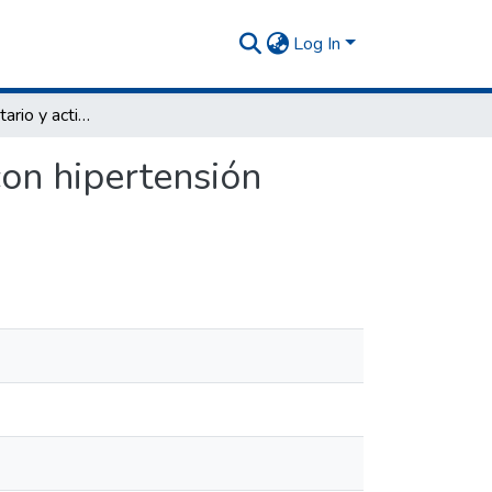
Log In
Consumo alimentario y actividad física en adultos con hipertensión arterial en la Ciudad de La Rioja.
con hipertensión