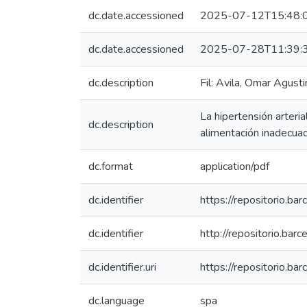
dc.date.accessioned
2025-07-12T15:48:
dc.date.accessioned
2025-07-28T11:39:
dc.description
Fil: Avila, Omar Agusti
La hipertensión arteria
dc.description
alimentación inadecuada
dc.format
application/pdf
dc.identifier
https://repositorio.b
dc.identifier
http://repositorio.ba
dc.identifier.uri
https://repositorio.b
dc.language
spa