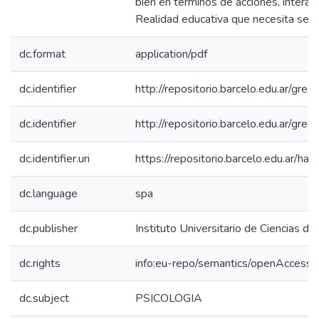
bien en términos de acciones, interac
Realidad educativa que necesita ser v
dc.format
application/pdf
dc.identifier
http://repositorio.barcelo.edu.ar/
dc.identifier
http://repositorio.barcelo.edu.ar/g
dc.identifier.uri
https://repositorio.barcelo.edu.ar/
dc.language
spa
dc.publisher
Instituto Universitario de Ciencias de
dc.rights
info:eu-repo/semantics/openAccess
dc.subject
PSICOLOGIA