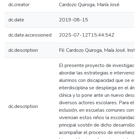
dc.creator
Cardozo Quiroga, María José
dc.date
2019-08-15
dc.date.accessioned
2025-07-12T15:44:54Z
dc.description
Fil: Cardozo Quiroga, Maía José. Insti
El presente proyecto de investigación
abordar las estrategias e intervencio
alumnos con discapacidad que se encu
interdisciplina se despliega en el ám
clínica y lo pone ante un nuevo desaf
diversos actores escolares. Para ell
dc.description
inclusión, en escuelas comunes con la
vivencian estos niños la escolaridad 
principal sostén de dicho desarrollo. 
acompañar el proceso de enseñanza-a