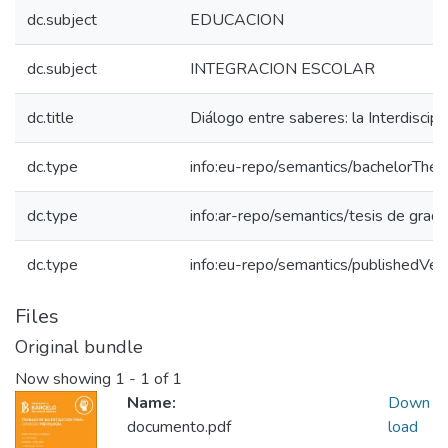
dc.subject
EDUCACION
dc.subject
INTEGRACION ESCOLAR
dc.title
Diálogo entre saberes: la Interdiscipli
dc.type
info:eu-repo/semantics/bachelorThes
dc.type
info:ar-repo/semantics/tesis de grad
dc.type
info:eu-repo/semantics/publishedVer
Files
Original bundle
Now showing
1 - 1 of 1
Name:
Down
documento.pdf
load