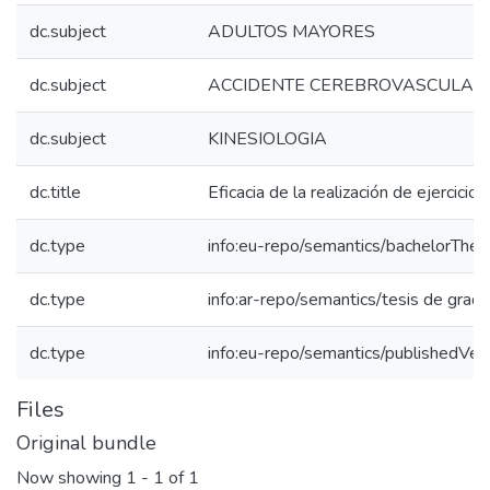
dc.subject
ADULTOS MAYORES
dc.subject
ACCIDENTE CEREBROVASCULAR
dc.subject
KINESIOLOGIA
dc.title
Eficacia de la realización de ejercici
dc.type
info:eu-repo/semantics/bachelorThes
dc.type
info:ar-repo/semantics/tesis de grad
dc.type
info:eu-repo/semantics/publishedVer
Files
Original bundle
Now showing
1 - 1 of 1