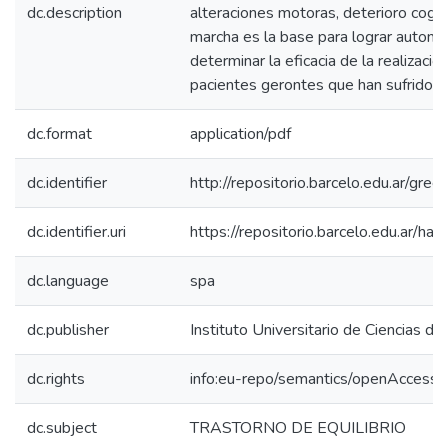
dc.description
alteraciones motoras, deterioro cogniti
marcha es la base para lograr autonomí
determinar la eficacia de la realización
pacientes gerontes que han sufrido 
dc.format
application/pdf
dc.identifier
http://repositorio.barcelo.edu.ar/g
dc.identifier.uri
https://repositorio.barcelo.edu.ar/
dc.language
spa
dc.publisher
Instituto Universitario de Ciencias de
dc.rights
info:eu-repo/semantics/openAccess
dc.subject
TRASTORNO DE EQUILIBRIO